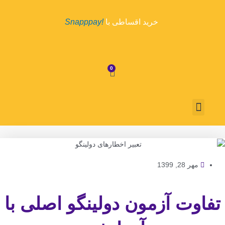
رش
ه
خرید اقساطی با
!Snapppay
حتوا
0
سبد
خرید
منو
درباره ما
تماس با ما
روش پرداخت
قوانین و مقررات
مهر 28, 1399
تفاوت آزمون دولینگو اصلی با