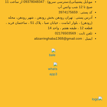
موبایل پشتیبانی(دسترسی سریع) : 09378048347 از ساعت 11
صبح تا 12 شب واتس آپ
کد پستی : 3974175659
آدرس پستی : تهران رودهن بخش رودهن ، شهر رودهن، محله
(رودهن) ، بلوار امامت ، خیابان صبا ، پلاک 51 ، ساختمان فربد ،
قطعه 12 ، طبقه هفتم ، واحد 14
تلفن ثابت : 02176503569
ایمیل : alizarringhaba1368@gmail.com