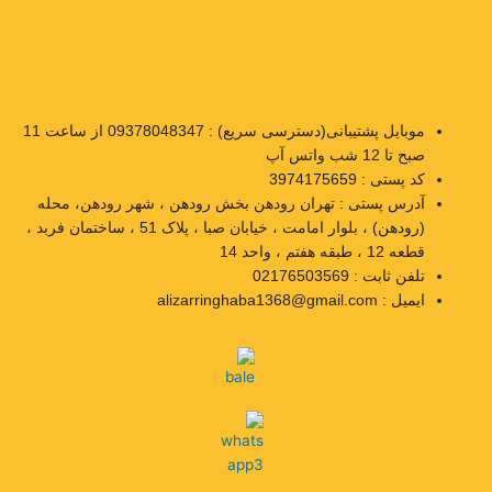
موبایل پشتیبانی(دسترسی سریع) : 09378048347 از ساعت 11
صبح تا 12 شب واتس آپ
کد پستی : 3974175659
آدرس پستی : تهران رودهن بخش رودهن ، شهر رودهن، محله
(رودهن) ، بلوار امامت ، خیابان صبا ، پلاک 51 ، ساختمان فربد ،
قطعه 12 ، طبقه هفتم ، واحد 14
تلفن ثابت : 02176503569
ایمیل : alizarringhaba1368@gmail.com