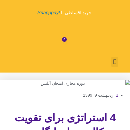
رش
ه
خرید اقساطی با
!Snapppay
حتوا
0
سبد
خرید
منو
درباره ما
تماس با ما
روش پرداخت
قوانین و مقررات
اردیبهشت 9, 1399
4 استراتژی برای تقویت