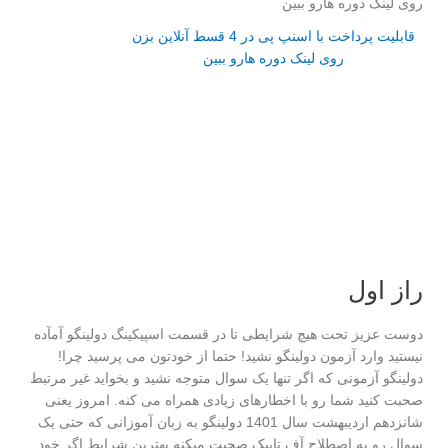
قابلیت پرداخت با اسنپ پی در 4 قسط آنلاین بزن
روی لینک دوره هارو ببین
راز اول
دوست عزیز تحت هیچ شرایطی تا در قسمت اسپیکینگ دولینگو آمآده
نیستید وارد آزمون دولینگو نشید! حتما از خودتون می پرسید چرا!
دولینگو آزمونی که اگر تنها یک سوال متوجه نشید و بخواید غیر مرتبط
صحبت کنید شما رو با اخطارهای زیادی همراه می کنه. امروز یعنی
شانزدهم اردیبهشت سال 1401 دولینگو به زبان آموزانی که حتی یک
سوال رو به اصطلاح آف تاپیک صحبت میکنه بهترین شرایط اگر خود