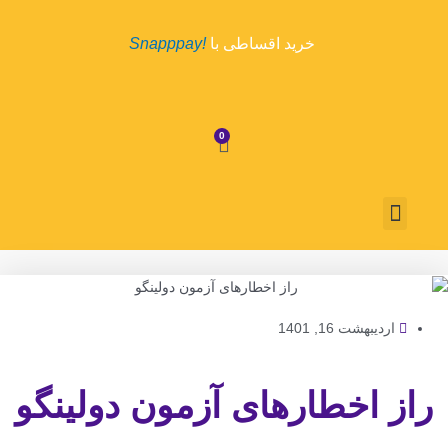
رش
ه
خرید اقساطی با
!Snapppay
حتوا
0
سبد
خرید
منو
درباره ما
تماس با ما
روش پرداخت
قوانین و مقررات
اردیبهشت 16, 1401
راز اخطارهای آزمون دولینگو