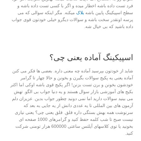
فرد تست داده باشه اخطار میده و اگر با کسی تست داده باشه و
سطح اسپیکینگ پایین باشه
بلاک
میکنه. مگر اینکه سوالی که می
پرسه اونقدر سخت باشه و سوالات دیگرو خیلی خودتون قوی جواب
داده باشید که بی خیال شه.
اسپیکینگ آماده یعنی چی؟
شاید از خودتون بپرسید آماده چه معنی داره. بعضی ها فکر می کنن
آماده یعنی یه پکیج سوالات بگیرن و بخونن و حالا چهار تا گرامر
خودشون بخونن و برن تست بزنن! اگر پکیج قوی باشه اوکی اما اکثر
بکیج های آموزشی بازار سوال هستند و یه دنیا جواب بی الگو. تهش
می بینید سوالات دارید اما نمی دونید چطور جواب بدین. عزیزان دلم
آزمون های بین المللی تا یه عددی دانش از یه جایی به بعد که
سرنوشت همه بهش بستگی داره قلق. قلق یعنی چی؟ یعنی نیازی
نیست صبح تا شب کلمه حفظ کنید و گرامرهای 1000 صفحه ای
بخونید یا توی کلاسهای آیلتس ساعتی 600000 هزار تومنی شرکت
کنید.