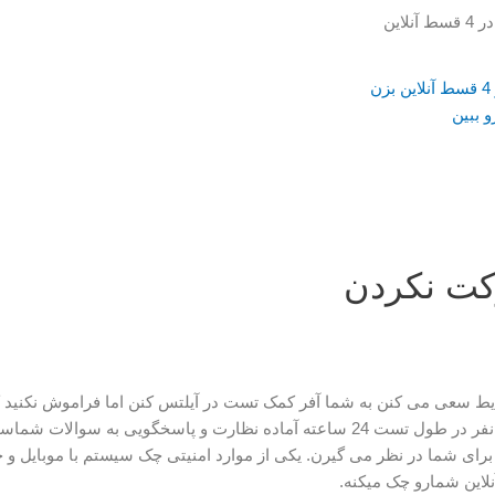
قابلیت پرداخت با اسنپ پی در 4 قسط آنلاین بزن
و ببین
کت نکردن
یط سعی می کنن به شما آفر کمک تست در آیلتس کنن اما فراموش نکنید 
خیلی دقیق طراحی شده و یک نفر در طول تست 24 ساعته آماده نظارت و پاسخگویی
رای شما در نظر می گیرن. یکی از موارد امنیتی چک سیستم با موبایل و چ
لاین شمارو چک میکنه.