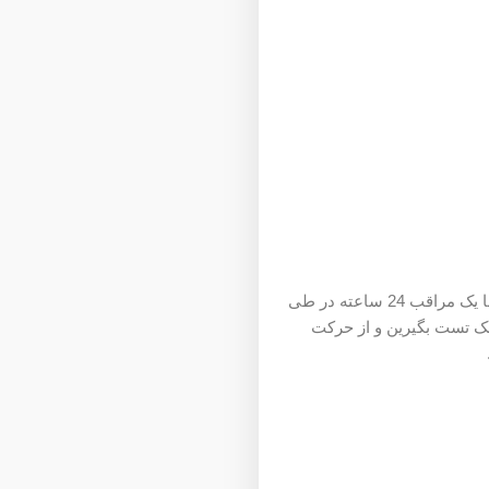
به هر دلیلی مجبور در شرکت در آیلتس آنلاین بودین حتما در بخش اسپیکینگ آموزش ببینید چون دیگه اینجا یک مراقب 24 ساعته در طی
ک تست بگیرین و از حرکت