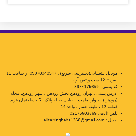
موبایل پشتیبانی(دسترسی سریع) : 09378048347 از ساعت 11
صبح تا 12 شب واتس آپ
کد پستی : 3974175659
آدرس پستی : تهران رودهن بخش رودهن ، شهر رودهن، محله
(رودهن) ، بلوار امامت ، خیابان صبا ، پلاک 51 ، ساختمان فربد ،
قطعه 12 ، طبقه هفتم ، واحد 14
تلفن ثابت : 02176503569
ایمیل : alizarringhaba1368@gmail.com