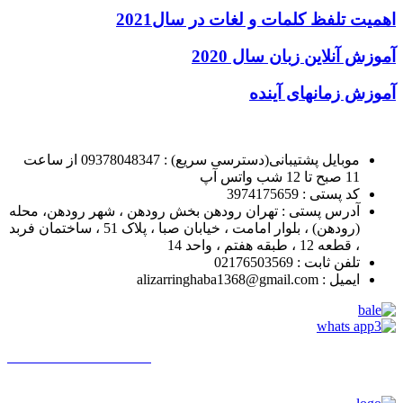
اهمیت تلفظ کلمات و لغات در سال2021
آموزش آنلاین زبان سال 2020
آموزش زمانهای آینده
موبایل پشتیبانی(دسترسی سریع) : 09378048347 از ساعت
11 صبح تا 12 شب واتس آپ
کد پستی : 3974175659
آدرس پستی : تهران رودهن بخش رودهن ، شهر رودهن، محله
(رودهن) ، بلوار امامت ، خیابان صبا ، پلاک 51 ، ساختمان فربد
، قطعه 12 ، طبقه هفتم ، واحد 14
تلفن ثابت : 02176503569
ایمیل : alizarringhaba1368@gmail.com