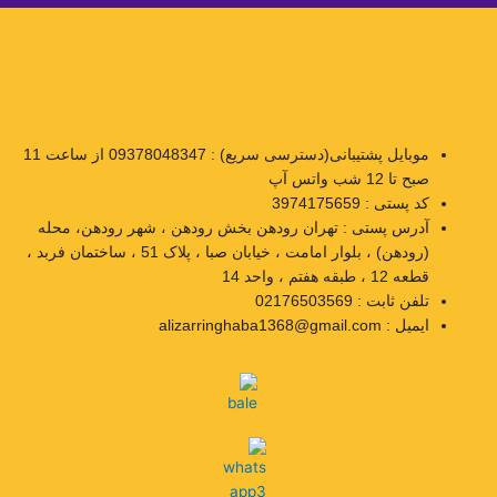
موبایل پشتیبانی(دسترسی سریع) : 09378048347 از ساعت 11
صبح تا 12 شب واتس آپ
کد پستی : 3974175659
آدرس پستی : تهران رودهن بخش رودهن ، شهر رودهن، محله
(رودهن) ، بلوار امامت ، خیابان صبا ، پلاک 51 ، ساختمان فربد ،
قطعه 12 ، طبقه هفتم ، واحد 14
تلفن ثابت : 02176503569
ایمیل : alizarringhaba1368@gmail.com