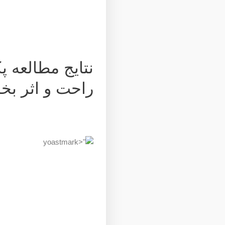
نتایج مطالعه پ
راحت و اثر ب