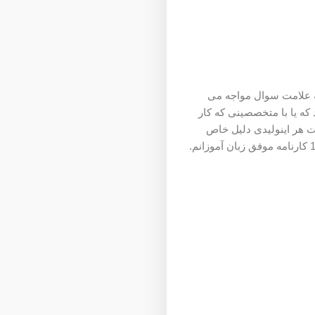
یه علامت سوال مواجه می
که یا با متخصصینی که کار
ت هر اینولیدی دلیل خاص
خودش رو داره. که می خوام عمیق بعد از تجربه 200 تست براتون صحبت کنم البته با در اختیار داشتن 100 کارنامه موفق زبان آموزانم.