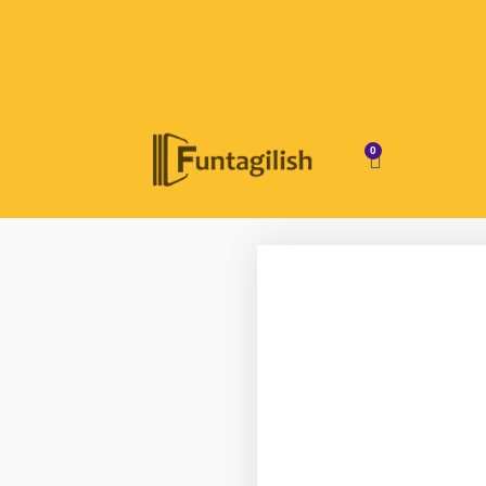
0
سبد
خرید