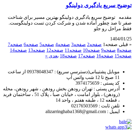
توضیح سریع یادگیری دولینگو
مقدمه توضیح سریع یادگیری دولینگو بهترین مسیر برای شناخت
صفر تا صد چطور آماده شدن و شرکت کردن تست دولینگوست.
فقط مراحل رو جلو
1404/01/25
« قبلی
صفحه
1
صفحه
2
صفحه
3
صفحه
4
صفحه
5
صفحه
6
صفحه
7
صفحه
8
صفحه
9
صفحه
10
صفحه
11
صفحه
12
صفحه
13
صفحه
14
صفحه
15
صفحه
16
صفحه
17
صفحه
18
بعدی «
موبایل پشتیبانی(دسترسی سریع) : 09378048347 از ساعت
11 صبح تا 12 شب واتس آپ
کد پستی : 3974175659
آدرس پستی : تهران رودهن بخش رودهن ، شهر رودهن، محله
(رودهن) ، بلوار امامت ، خیابان صبا ، پلاک 51 ، ساختمان فربد
، قطعه 12 ، طبقه هفتم ، واحد 14
تلفن ثابت : 02176503569
ایمیل : alizarringhaba1368@gmail.com