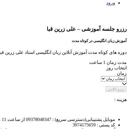
ورود
رزرو جلسه آموزشی – علی زرین قبا
آموزش زبان انگلیسی در کوتاه مدت
دوره های کوتاه مدت آموزش آنلاین زبان انگلیسی استاد علی زرین قبا ، برای ی
مدت زمان
1 ساعت
انتخاب روز
زمان
رزرو کلاس
هزینه :
موبایل پشتیبانی(دسترسی سریع) : 09378048347 از ساعت 11 صبح تا 12 شب واتس آپ
کد پستی : 3974175659