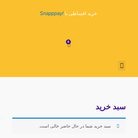
رش
ه
خرید اقساطی با
!Snapppay
حتوا
0
سبد
خرید
منو
درباره ما
تماس با ما
روش پرداخت
قوانین و مقررات
سبد خرید
سبد خرید شما در حال حاضر خالی است.